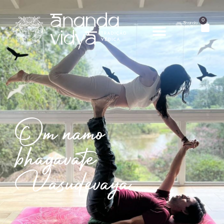
0
Om namo
bhagavate
Vasudevaya