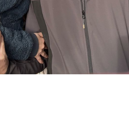
dharmo rakṣati rakṣitaḥ