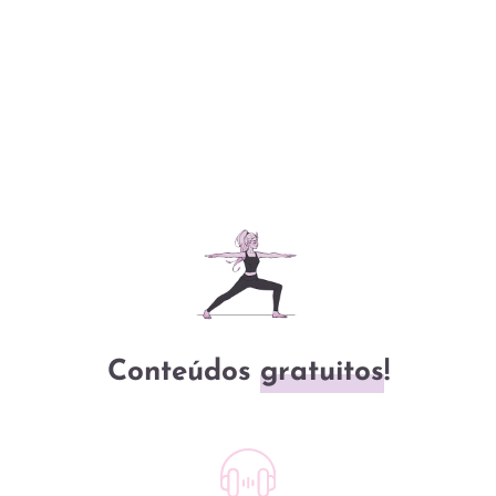
“O dharma protege aquele
que protege o dharma”.
Conteúdos
gratuitos
!