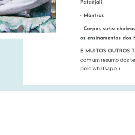
Patañjali
- Mantras
- Corpos sutis: chakra
os ensinamentos dos 
E MUITOS OUTROS T
com um resumo dos te
pelo whatsapp.)