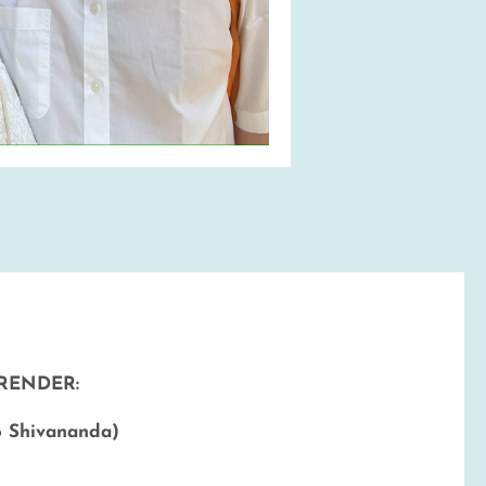
RENDER:
o Shivananda)