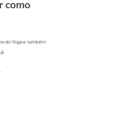
ar como
sino do Yoga e também:
cê
.