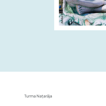
Turma
Naṭarāja