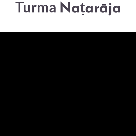
Turma
Naṭarāja