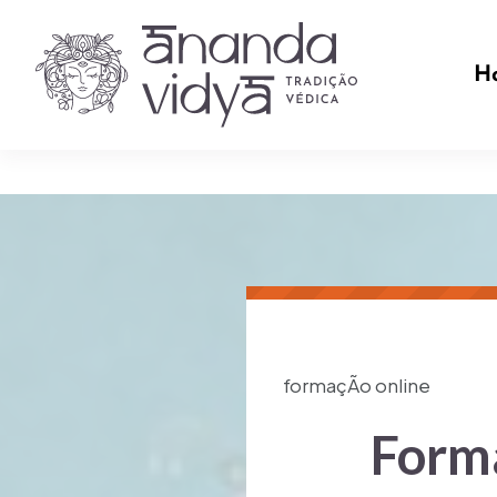
H
formaçÃo online
Forma