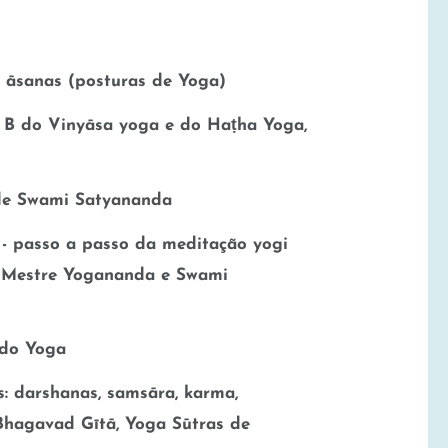
s āsanas (posturas de Yoga)
 B do Vinyāsa yoga e do Haṭha Yoga,
de Swami Satyananda
 - passo a passo da meditação yogi
 Mestre Yogananda e Swami
 do Yoga
s: darshanas, samsāra, karma,
Bhagavad Gītā, Yoga Sūtras de