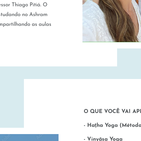
ssor Thiago Pitiá. O
 estudando no Ashram
mpartilhando as aulas
O QUE VOCÊ VAI AP
- Haṭha Yoga (Métod
- Vinyāsa Yoga