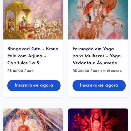
Bhagavad Gītā – Kṛṣṇa
Formação em Yoga
Fala com Arjuna –
para Mulheres – Yoga,
Capítulos 1 a 5
Vedānta e Āyurveda
R$
167,00
/ mês
R$
324,00
/ mês em 12 meses.
Inscreva-se agora
Inscreva-se agora