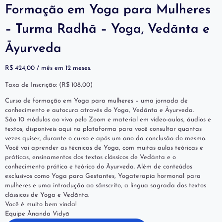
Formação em Yoga para Mulheres
– Turma Radhā – Yoga, Vedānta e
Āyurveda
R$
424,00
/ mês em 12 meses.
Taxa de Inscrição: (
R$
108,00
)
Curso de formação em Yoga para mulheres – uma jornada de
conhecimento e autocura através do Yoga, Vedānta e Āyurveda.
São 10 módulos ao vivo pelo Zoom e material em vídeo-aulas, áudios e
textos, disponíveis aqui na plataforma para você consultar quantas
vezes quiser, durante o curso e após um ano da conclusão do mesmo.
Você vai aprender as técnicas de Yoga, com muitas aulas teóricas e
práticas, ensinamentos dos textos clássicos de Vedānta e o
conhecimento prático e teórico do Āyurveda. Além de conteúdos
exclusivos como Yoga para Gestantes, Yogaterapia hormonal para
mulheres e uma introdução ao sânscrito, a língua sagrada dos textos
clássicos de Yoga e Vedānta.
Você é muito bem vinda!
Equipe Ānanda Vidyā