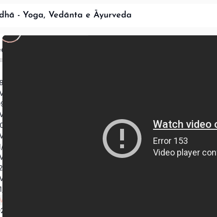
dhā - Yoga, Vedānta e Āyurveda
ed
08/2025
 Módulo 1
09/2025
 Módulo 2
10/2025
 Módulo 3
1/2025
 Módulo 4
12/2025
 Módulo 5
01/2026
 Módulo 6
02/2026