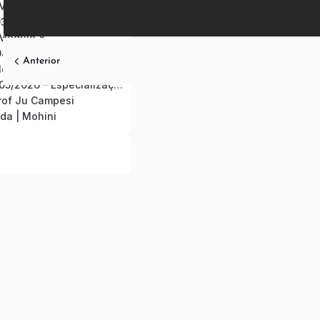
 Módulo 7
03/2026
 Módulo 8
04/2026
Anterior
Módulo 9
Módulo 10 – 02/05/2026 – Especialização em Yoga Terapia Hormonal
rof Ju Campesi
da | Mohini